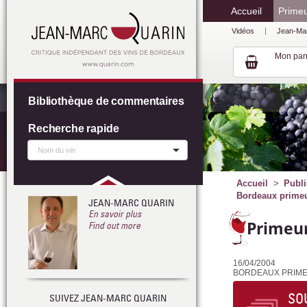
Accueil
Prime
Vidéos
Jean-Ma
Mon pan
Bibliothèque de commentaires
Recherche rapide
Accueil
Publi
Bordeaux primeur
JEAN-MARC QUARIN
En savoir plus
Primeur
Find out more
16/04/2004
BORDEAUX PRIMEURS
SO
SUIVEZ JEAN-MARC QUARIN