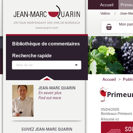
Accueil
Prime
Vidéos
Jean-Ma
Mon pan
Bibliothèque de commentaires
Recherche rapide
Accueil
Publi
JEAN-MARC QUARIN
Primeur
En savoir plus
Find out more
05/04/2005
Bordeaux Primeurs
Résumé ici
SO
SUIVEZ JEAN-MARC QUARIN