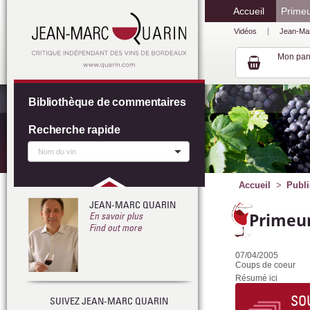
Accueil
Prime
Vidéos
Jean-Ma
Mon pan
Bibliothèque de commentaires
Recherche rapide
Accueil
Publi
JEAN-MARC QUARIN
Primeur
En savoir plus
Find out more
07/04/2005
Coups de coeur
Résumé ici
SO
SUIVEZ JEAN-MARC QUARIN