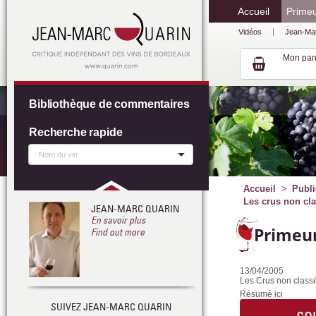
Accueil
Prime
Vidéos
Jean-Ma
Mon pan
Bibliothèque de commentaires
Recherche rapide
Accueil
Publi
Les crus non cla
JEAN-MARC QUARIN
En savoir plus
Primeur
Find out more
13/04/2005
Les Crus non classé
Résumé ici
SUIVEZ JEAN-MARC QUARIN