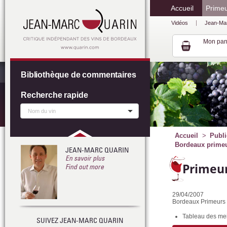
Accueil
Prime
Vidéos
Jean-Ma
Mon pan
Bibliothèque de commentaires
Recherche rapide
Accueil
Publi
Bordeaux primeur
JEAN-MARC QUARIN
En savoir plus
Primeur
Find out more
29/04/2007
Bordeaux Primeurs 
Tableau des mei
SUIVEZ JEAN-MARC QUARIN