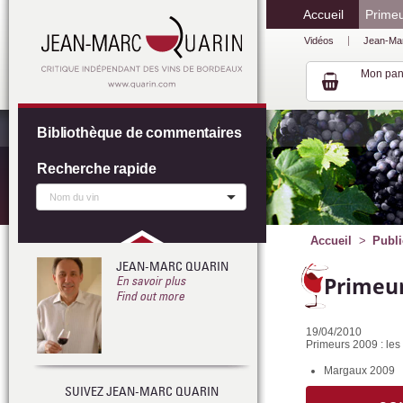
Accueil
Prime
Vidéos
Jean-Ma
Mon pan
Bibliothèque de commentaires
Recherche rapide
Accueil
Publi
JEAN-MARC QUARIN
Primeur
En savoir plus
Find out more
19/04/2010
Primeurs 2009 : les 
Margaux 2009
SUIVEZ JEAN-MARC QUARIN