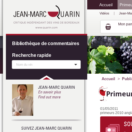
Accueil
Prime
Vidéos
Jean-Ma
Mon pan
Bibliothèque de commentaires
Recherche rapide
Accueil
Publi
JEAN-MARC QUARIN
Primeur
En savoir plus
Find out more
01/05/2011
primeurs 2010 angla
SO
SUIVEZ JEAN-MARC QUARIN