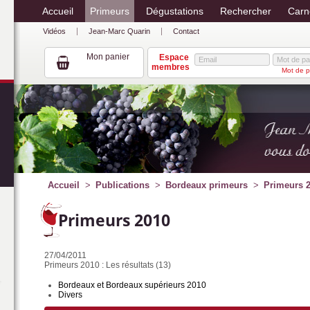
Accueil
Primeurs
Dégustations
Rechercher
Carn
Vidéos
Jean-Marc Quarin
Contact
Mon panier
Espace
membres
Mot de p
Accueil
Publications
Bordeaux primeurs
Primeurs 
Primeurs 2010
27/04/2011
Primeurs 2010 : Les résultats (13)
Bordeaux et Bordeaux supérieurs 2010
Divers