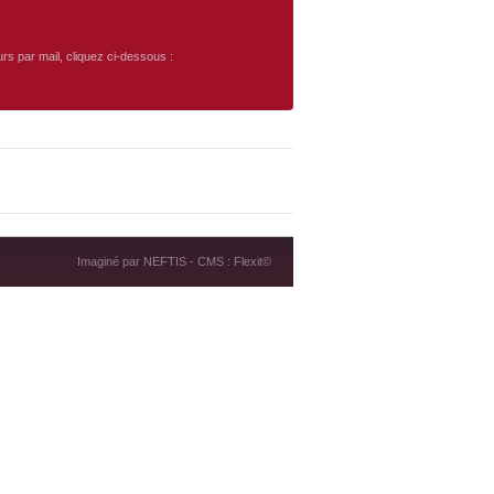
urs par mail, cliquez ci-dessous :
Imaginé par
NEFTIS
- CMS :
Flexit©