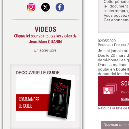
Cette période
le document 
s'interrompra
Vous pouvez c
Cet abonnemen
02/05/2020
Bordeaux Primeur 20
En accès libre
Je n'ai jamais au
Dès le 20 mars d
demi-bouteilles q
Dans la matinée d
goûtai en bouteil
DECOUVRIR LE GUIDE
demandai les deu
SO
Pour 
M'ab
Retour à la liste de
Nouveau comme