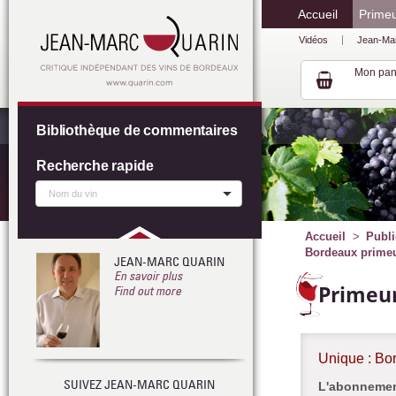
Accueil
Prime
Vidéos
Jean-Ma
Mon pan
Bibliothèque de commentaires
Recherche rapide
Accueil
Publi
Bordeaux primeur
JEAN-MARC QUARIN
En savoir plus
Primeur
Find out more
Unique : Bo
SUIVEZ JEAN-MARC QUARIN
L'abonnement