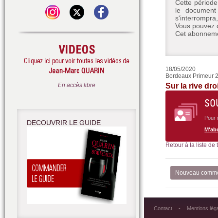
Cette période
le document 
s'interrompra
Vous pouvez c
Cet abonnemen
18/05/2020
Bordeaux Primeur 20
En accès libre
Sur la rive dr
SO
Pour 
DECOUVRIR LE GUIDE
M'ab
Retour à la liste de
Nouveau comme
Contact
Mentions lég