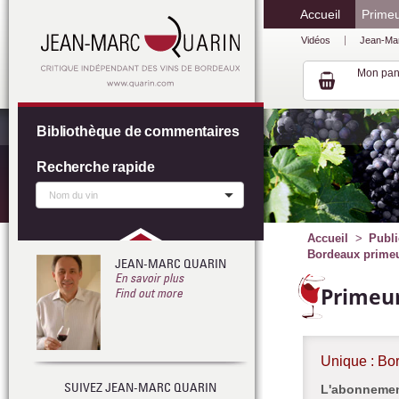
Accueil
Prime
Vidéos
Jean-Ma
Mon pan
Bibliothèque de commentaires
Recherche rapide
Accueil
Publi
Bordeaux primeur
JEAN-MARC QUARIN
En savoir plus
Primeur
Find out more
Unique : Bo
SUIVEZ JEAN-MARC QUARIN
L'abonnement