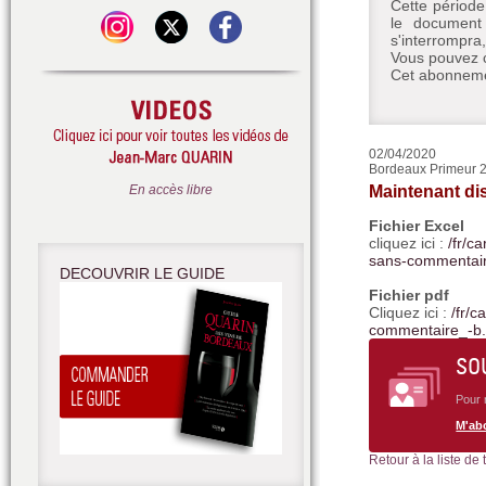
Cette période
le document 
s'interrompra
Vous pouvez c
Cet abonnemen
02/04/2020
Bordeaux Primeur 20
En accès libre
Maintenant dis
Fichier Excel
cliquez ici :
/fr/c
sans-commentai
DECOUVRIR LE GUIDE
Fichier pdf
Cliquez ici :
/fr/
commentaire_-b
SO
Pour 
M'ab
Retour à la liste de