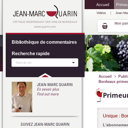
Accueil
Prime
Vidéos
Jean-Ma
Mon pan
Bibliothèque de commentaires
Recherche rapide
Accueil
Publi
Bordeaux primeur
JEAN-MARC QUARIN
En savoir plus
Primeur
Find out more
Unique : Bo
SUIVEZ JEAN-MARC QUARIN
L'abonnement