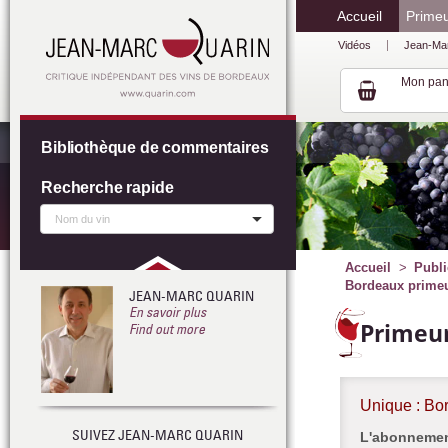
Accueil
Prime
Vidéos
Jean-Ma
Mon pan
Bibliothèque de commentaires
Recherche rapide
Accueil
Publi
Bordeaux primeur
JEAN-MARC QUARIN
En savoir plus
Primeur
Find out more
Unique : Bo
SUIVEZ JEAN-MARC QUARIN
L'abonnement