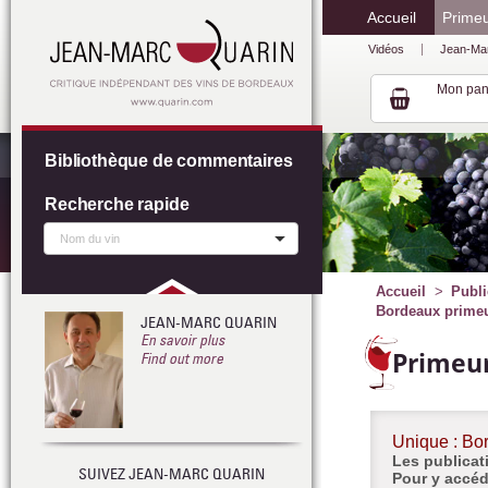
Accueil
Prime
Vidéos
Jean-Ma
Mon pan
Bibliothèque de commentaires
Recherche rapide
Accueil
Publi
Bordeaux primeur
JEAN-MARC QUARIN
En savoir plus
Primeur
Find out more
Unique : Bo
Les publicati
SUIVEZ JEAN-MARC QUARIN
Pour y accéd