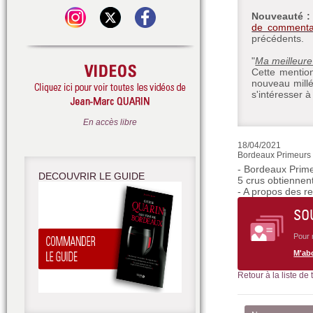
Nouveauté 
de commenta
précédents.
"
Ma meilleure
Cette mention
nouveau millé
s'intéresser à 
En accès libre
18/04/2021
Bordeaux Primeurs 2
- Bordeaux Prime
DECOUVRIR LE GUIDE
5 crus obtiennen
- A propos des r
SO
Pour 
M'ab
Retour à la liste de