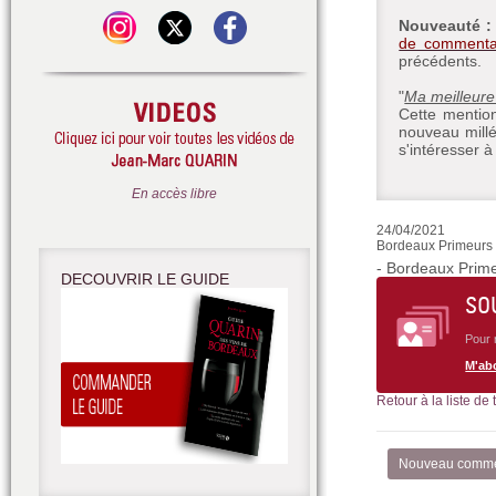
Nouveauté 
de commenta
précédents.
"
Ma meilleure
Cette mention
nouveau millé
s'intéresser à 
En accès libre
24/04/2021
Bordeaux Primeurs 2
- Bordeaux Primeu
DECOUVRIR LE GUIDE
SO
Pour 
M'ab
Retour à la liste de
Nouveau comme