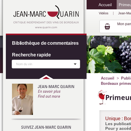
Accueil
Prime
Vidéos
Jean-Ma
Mon pan
Bibliothèque de commentaires
Recherche rapide
Accueil
Publi
Bordeaux primeur
JEAN-MARC QUARIN
En savoir plus
Primeur
Find out more
Unique : Bo
Les publicati
SUIVEZ JEAN-MARC QUARIN
Pour y accéd