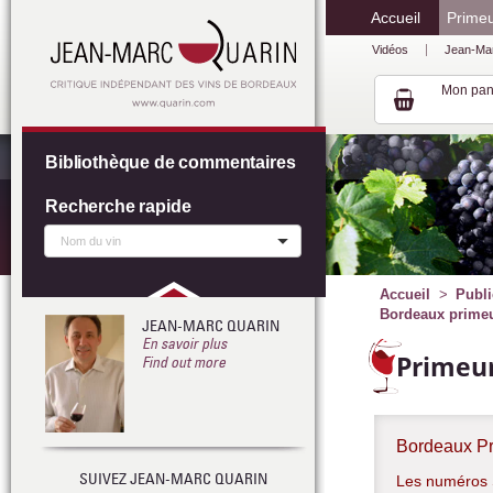
Accueil
Prime
Vidéos
Jean-Ma
Mon pan
Bibliothèque de commentaires
Recherche rapide
Accueil
Publi
Bordeaux primeur
JEAN-MARC QUARIN
En savoir plus
Primeur
Find out more
Bordeaux Pr
SUIVEZ JEAN-MARC QUARIN
Les numéros S