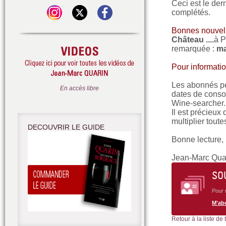
Ceci est le der
complétés.
Bonnes nouvell
Château ....
à 
remarquée :
ma
Pour informati
Les abonnés pe
En accès libre
dates de consom
Wine-searcher.
Il est précieux
multiplier tout
DECOUVRIR LE GUIDE
Bonne lecture,
Jean-Marc Qua
SO
Pour 
M'ab
Retour à la liste de