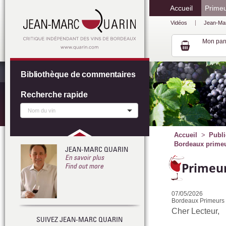
Accueil
Prime
Vidéos
Jean-Ma
Mon pan
Bibliothèque de commentaires
Recherche rapide
Accueil
Publi
Bordeaux primeur
JEAN-MARC QUARIN
En savoir plus
Primeur
Find out more
07/05/2026
Bordeaux Primeurs 
Cher Lecteur,
SUIVEZ JEAN-MARC QUARIN