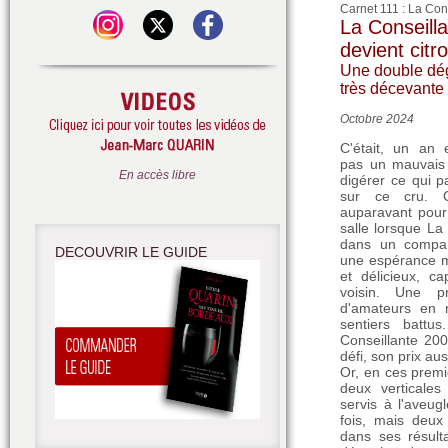
Carnet 111 : La Con
La Conseill
devient citro
Une double dég
très décevant
Octobre 2024
C'était, un an 
pas un mauvais 
En accès libre
digérer ce qui p
sur ce cru. C
auparavant pour
salle lorsque La
dans un compara
DECOUVRIR LE GUIDE
une espérance m'
et délicieux, c
voisin. Une p
d'amateurs en 
sentiers battu
Conseillante 200
défi, son prix au
Or, en ces premi
deux verticales
servis à l'aveu
fois, mais deux
dans ses résulta