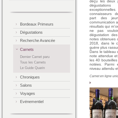
déçu les deux p
dégustatio
exceptionnell
connaisseurs de
part des jeu
communication a
Bordeaux Primeurs
résultats qui m'o
ne pas voulo
Dégustations
dégustation des
notes obtenues c
Recherche Avancée
2018, dans le c
guère plus rassu
Carnets
Dans le tableau c
note attendue et
Dernier Carnet paru
les 40 bouteille
Tous les Carnets
notées. Parmi e
Le Guide Quarin
niveau attendu e
Carnet en ligne un
Chroniques
Salons
Voyages
Evénementiel