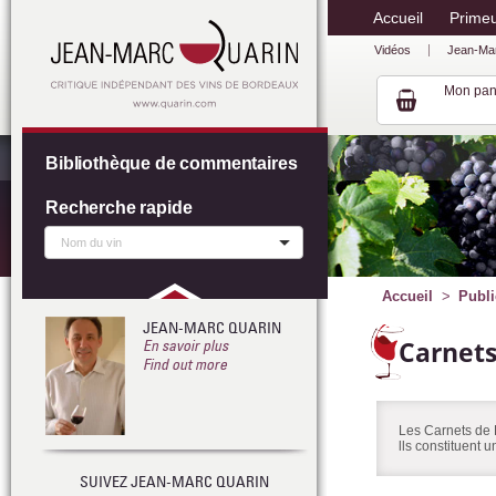
Accueil
Prime
Vidéos
Jean-Ma
Mon pan
Bibliothèque de commentaires
Recherche rapide
Accueil
Publi
JEAN-MARC QUARIN
Carnet
En savoir plus
Find out more
Les Carnets de 
lls constituent 
SUIVEZ JEAN-MARC QUARIN