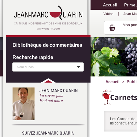
Accueil
Prime
Vidéos
Jean-Ma
Mon pan
Bibliothèque de commentaires
Recherche rapide
Accueil
Publi
JEAN-MARC QUARIN
Carnet
En savoir plus
Find out more
Les Carnets de 
lls constituent 
SUIVEZ JEAN-MARC QUARIN