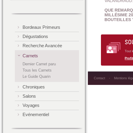
VALANDRAUD
QUE REMARQU
MILLÉSIME 20
BOUTEILLES 
Bordeaux Primeurs
Dégustations
SO
Recherche Avancée
Tout 
Carnets
Profit
Dernier Carnet paru
Tous les Carnets
Le Guide Quarin
Contact
Mentions lég
Chroniques
Salons
Voyages
Evénementiel