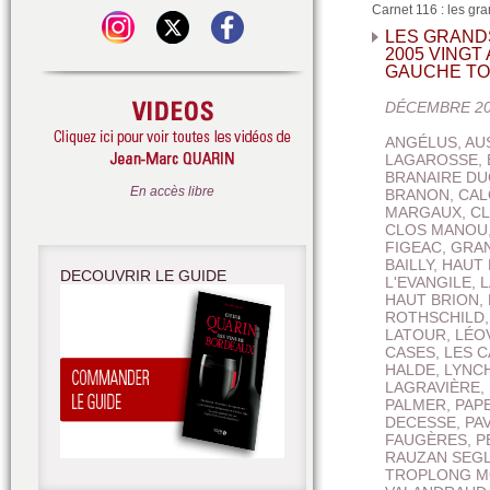
Carnet 116 : les gr
LES GRAND
2005 VINGT 
GAUCHE T
DÉCEMBRE 2
ANGÉLUS, AU
LAGAROSSE,
BRANAIRE DU
En accès libre
BRANON, CAL
MARGAUX, CL
CLOS MANOU,
FIGEAC, GRA
BAILLY, HAUT 
DECOUVRIR LE GUIDE
L'EVANGILE, 
HAUT BRION,
ROTHSCHILD,
LATOUR, LÉO
CASES, LES 
HALDE, LYNC
LAGRAVIÈRE,
PALMER, PAPE
DECESSE, PA
FAUGÈRES, P
RAUZAN SEGL
TROPLONG M