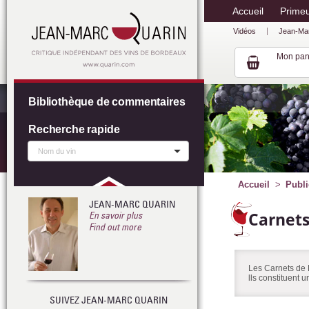
Accueil
Prime
Vidéos
Jean-Ma
Mon pan
Bibliothèque de commentaires
Recherche rapide
Accueil
Publi
JEAN-MARC QUARIN
Carnet
En savoir plus
Find out more
Les Carnets de 
lls constituent 
SUIVEZ JEAN-MARC QUARIN