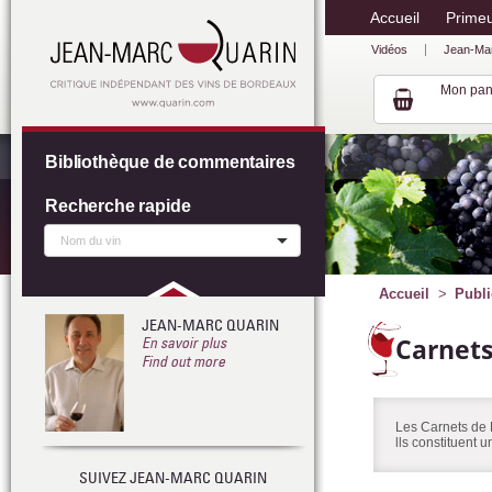
Accueil
Prime
Vidéos
Jean-Ma
Mon pan
Bibliothèque de commentaires
Recherche rapide
Accueil
Publi
JEAN-MARC QUARIN
Carnet
En savoir plus
Find out more
Les Carnets de 
lls constituent 
SUIVEZ JEAN-MARC QUARIN