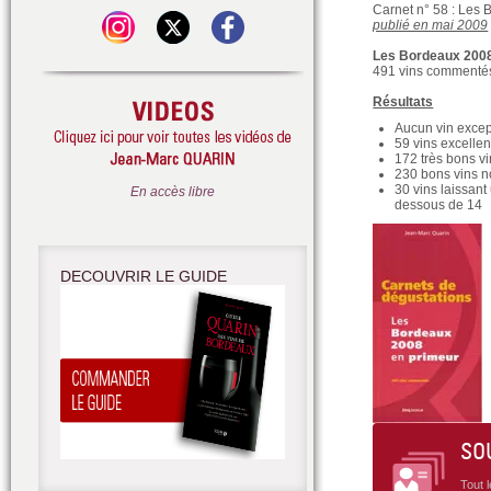
Carnet n° 58 : Les
publié en mai 2009
Les Bordeaux 2008
491 vins commentés
Résultats
Aucun vin excep
59 vins excellen
172 très bons vi
230 bons vins n
30 vins laissant
En accès libre
dessous de 14
DECOUVRIR LE GUIDE
SO
Tout 