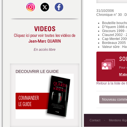
31/10/2006
Chronique n° 30 : D
Bouteille bouc
D'Yquem 1986 
Giscours 1999 -
Clauzet 2002 - 
Cap Mentel 2000
Bordeaux 2005
Valeur sûre : H
En accès libre
SO
Pour 
DECOUVRIR LE GUIDE
M'ab
Retour à la liste de
Nouveau comme
Contact
Mentions lég