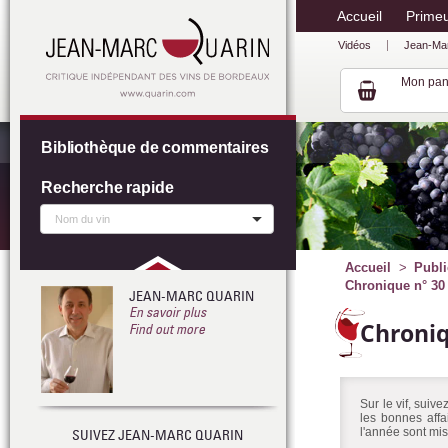
Accueil
Prime
Vidéos
Jean-Ma
Mon pan
Bibliothèque de commentaires
Recherche rapide
Accueil
Publi
Chronique n° 30 
JEAN-MARC QUARIN
En savoir plus
Chroni
Find out more
Sur le vif, suiv
les bonnes affa
l'année sont mis
SUIVEZ JEAN-MARC QUARIN