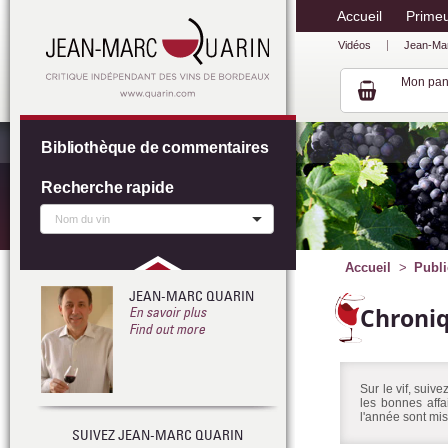
Accueil
Prime
Vidéos
Jean-Ma
Mon pan
Bibliothèque de commentaires
Recherche rapide
Accueil
Publi
JEAN-MARC QUARIN
Chroni
En savoir plus
Find out more
Sur le vif, suiv
les bonnes affa
l'année sont mis
SUIVEZ JEAN-MARC QUARIN