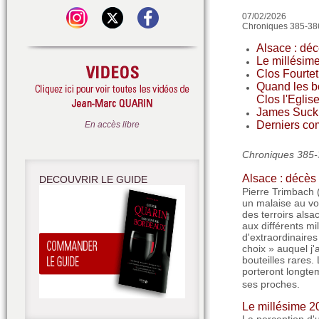
07/02/2026
Chroniques 385-38
Alsace : dé
Le millésim
Clos Fourte
Quand les bo
Clos l'Egli
James Suckl
Derniers com
En accès libre
Chroniques 385-3
Alsace : décès
DECOUVRIR LE GUIDE
Pierre Trimbach 
un malaise au vol
des terroirs alsa
aux différents mi
d'extraordinaire
choix » auquel j
bouteilles rares.
porteront longte
ses proches.
Le millésime 2