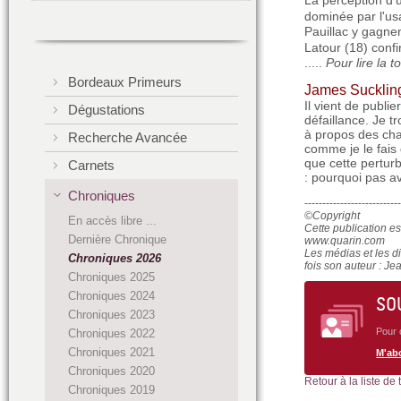
La perception d'
dominée par l'us
Pauillac y gagne
Latour (18) confi
.....
Pour lire la 
Bordeaux Primeurs
James Suckling
Il vient de publ
Dégustations
défaillance. Je tr
à propos des cha
Recherche Avancée
comme je le fais 
que cette perturb
Carnets
: pourquoi pas a
Chroniques
--------------------------
©Copyright
En accès libre ...
Cette publication e
Dernière Chronique
www.quarin.com
Les médias et les di
Chroniques 2026
fois son auteur : Je
Chroniques 2025
Chroniques 2024
SO
Chroniques 2023
Pour 
Chroniques 2022
Chroniques 2021
M'ab
Chroniques 2020
Retour à la liste de
Chroniques 2019